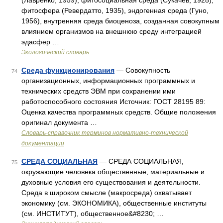
(Лавренко, 1959), фитосоциальная среда (Сукачев, 1928),
фитосфера (Ревердатто, 1935), эндогенная среда (Гуно,
1956), внутренняя среда биоценоза, созданная совокупным
влиянием организмов на внешнюю среду интеграцией
эдасфер …
Экологический словарь
Среда функционирования
— Совокупность
74
организационных, информационных программных и
технических средств ЭВМ при сохранении ими
работоспособного состояния Источник: ГОСТ 28195 89:
Оценка качества программных средств. Общие положения
оригинал документа …
Словарь-справочник терминов нормативно-технической
документации
СРЕДА СОЦИАЛЬНАЯ
— СРЕДА СОЦИАЛЬНАЯ,
75
окружающие человека общественные, материальные и
духовные условия его существования и деятельности.
Среда в широком смысле (макросреда) охватывает
экономику (см. ЭКОНОМИКА), общественные институты
(см. ИНСТИТУТ), общественное&#8230; …