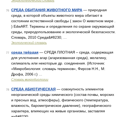
Энциклопедический словарь
СРЕДА ОБИТАНИЯ ЖИВОТНОГО МИРА
— природная
76
среда, в которой объекты животного мира обитают в
состоянии естественной свободы ( закон О животном мире .
) EdwART. Термины и определения по охране окружающей
среды, природопользованию и экологической безопасности.
Словарь, 2010 Среда&#8230; …
Экологический словарь
среда твёрдая
— СРЕДА ПЛОТНАЯ – среда, содержащая
77
для уплотнения агар (агаризованная среда), желатину,
силикагель или некоторые др. соединения. (Источник:
«Микробиология: словарь терминов», Фирсов Н.Н., М:
Дрофа, 2006 г.) …
Словарь микробиологии
СРЕДА АБИОТИЧЕСКАЯ
— совокупность элементов
78
неорганической среды химического (состав почвы, морских
и пресных вод, атмосферы), физического (температура,
влажность, барометрическое давление), географического
характера, влияющих на живые организмы, заставляя
их&#8230; …